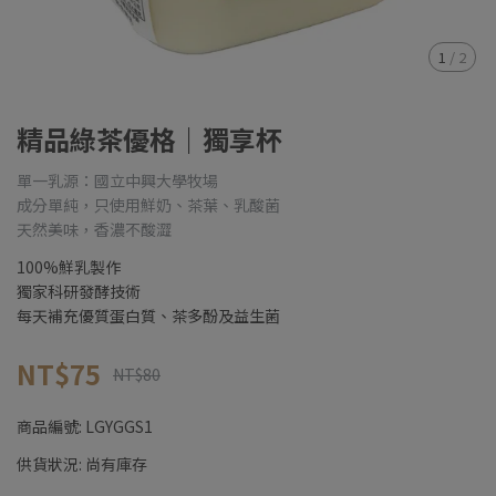
1
/
2
精品綠茶優格｜獨享杯
單一乳源：國立中興大學牧場
成分單純，只使用鮮奶、茶葉、乳酸菌
天然美味，香濃不酸澀
100%鮮乳製作
獨家科研發酵技術
每天補充優質蛋白質、茶多酚及益生菌
NT$75
NT$80
商品編號:
LGYGGS1
供貨狀況:
尚有庫存