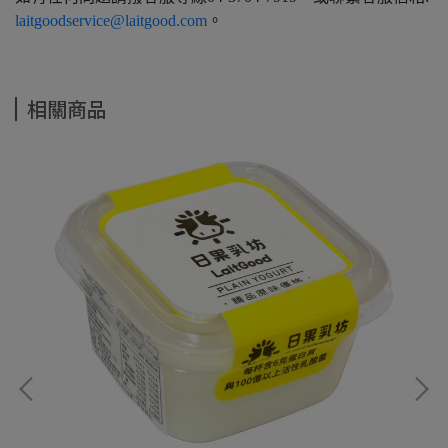
laitgoodservice@laitgood.com
。
相關商品