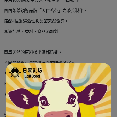
使用100%國立中興大學牧場單一乳源鮮乳、
國內茶葉領導品牌「天仁茗茶」之茶葉製作，
搭配4種嚴選活性乳酸菌天然發酵，
無添加糖、香料、食品添加劑。
簡單天然的原料帶出濃郁奶香，
不同的茶葉更是提供全新的味覺饗宴。
綠茶優格 ：茶香清新．回甘滋味
烏龍茶優格：茶韻留香．成熟口感
紅茶優格 ：濃郁茶香．醇厚滋味
透過國立大學動物科學系教授多年研發技術：茶優格之製