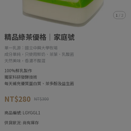
1
/
2
精品綠茶優格｜家庭號
單一乳源：國立中興大學牧場
成分單純，只使用鮮奶、茶葉、乳酸菌
天然美味，香濃不酸澀
100%鮮乳製作
獨家科研發酵技術
每天補充優質蛋白質、茶多酚及益生菌
NT$280
NT$300
商品編號:
LGYGGL1
供貨狀況:
尚有庫存