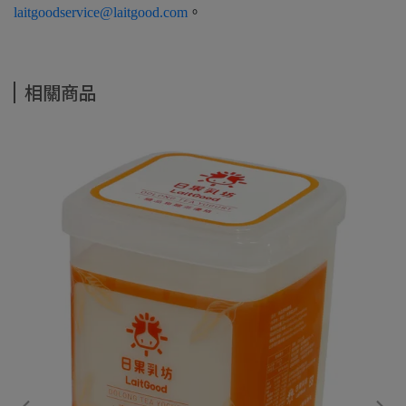
laitgoodservice@laitgood.com
。
相關商品