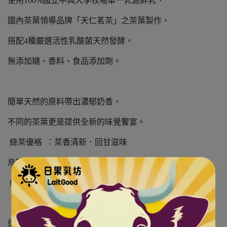
使用100%國立中興大學牧場單一乳源鮮乳、
國內茶葉領導品牌「天仁茗茶」之茶葉製作，
搭配4種嚴選活性乳酸菌天然發酵，
無添加糖、香料、食品添加劑。
簡單天然的原料帶出濃郁奶香，
不同的茶葉更是提供全新的味覺饗宴。
綠茶優格 ：茶香清新．回甘滋味
烏龍茶優格：茶韻留香．成熟口感
紅茶優格 ：濃郁茶香．醇厚滋味
透過國立大學動物科學系教授多年研發技術：茶優格之製